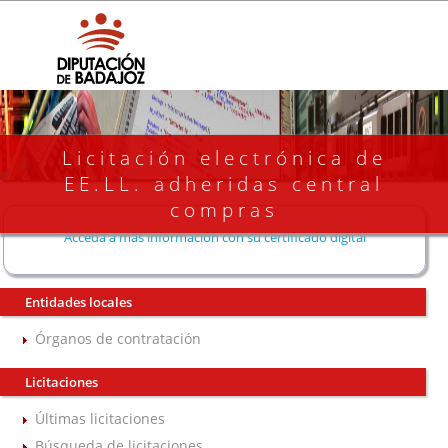
Licitación electrónica de
EE.LL. adheridas central
compras
Acceda a más información con su certificado digital
Entidades locales
Órganos de contratación
Licitaciones
Últimas licitaciones
Búsqueda de licitaciones