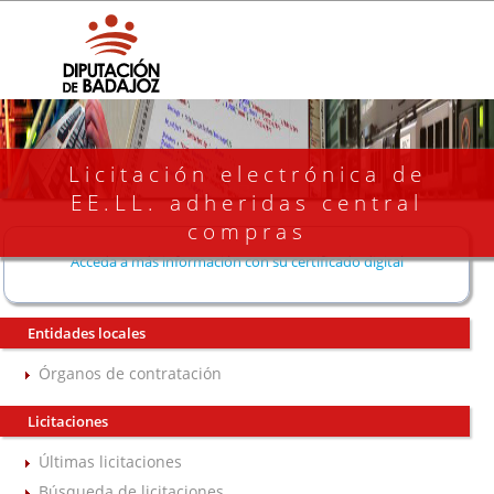
Licitación electrónica de
EE.LL. adheridas central
compras
Acceda a más información con su certificado digital
Entidades locales
Órganos de contratación
Licitaciones
Últimas licitaciones
Búsqueda de licitaciones