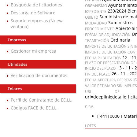
Búsqueda de licitaciones
Ayuntamiento
ORGANISMO
239/2024 Bien
EXPEDIENTE
Descarga de Software
Suministro de mat
OBJETO
Soporte empresas (Nueva
Suministros
MODALIDAD
ventana)
Abierto Si
PROCEDIMIENTO
Ún
FORMA DE ADJUDICACIÓN
Empresas
Ordinaria
TRAMITACIÓN
IMPORTE DE LICITACIÓN SIN 
Gestionar mi empresa
IMPORTE DE LICITACIÓN CON
12 - 11
FECHA PUBLICACIÓN
PLAZO DE PRESENTACIÓN DE 
Utilidades
13 - 11 - 
INICIO DEL PLAZO
26 - 11 - 20
FIN DEL PLAZO
Verificación de documentos
2
FECHA APERTURA OFERTAS
VALOR ESTIMADO SIN IMPUE
Enlaces
URL DE A
uri=deeplink:detalle_l
Perfil de Contratante de EE.LL.
C.P.V.
Códigos FACE de EE.LL.
[ 44110000 ]
Materi
LOTES