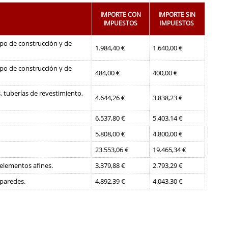
IMPORTE CON
IMPORTE SIN
IMPUESTOS
IMPUESTOS
ipo de construcción y de
1.984,40 €
1.640,00 €
ipo de construcción y de
484,00 €
400,00 €
, tuberías de revestimiento,
4.644,26 €
3.838,23 €
6.537,80 €
5.403,14 €
5.808,00 €
4.800,00 €
23.553,06 €
19.465,34 €
 elementos afines.
3.379,88 €
2.793,29 €
 paredes.
4.892,39 €
4.043,30 €