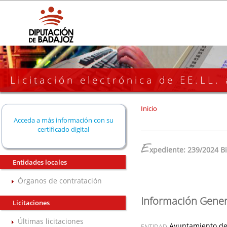
Licitación electrónica de EE.LL.
Inicio
Acceda a más información con su
certificado digital
E
xpediente: 239/2024 B
Entidades locales
Órganos de contratación
Información Gener
Licitaciones
Últimas licitaciones
Ayuntamiento de
ENTIDAD