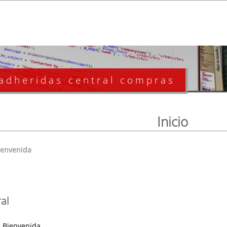
 adheridas central compras
Inicio
ienvenida
al
 Bienvenida