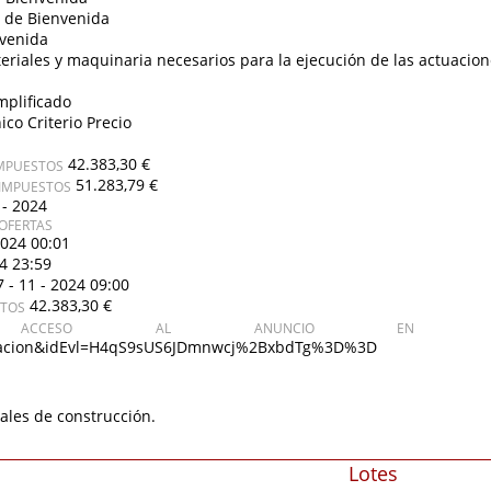
 de Bienvenida
venida
eriales y maquinaria necesarios para la ejecución de las actuacio
mplificado
ico Criterio Precio
42.383,30 €
IMPUESTOS
51.283,79 €
 IMPUESTOS
 - 2024
OFERTAS
2024 00:01
24 23:59
7 - 11 - 2024 09:00
42.383,30 €
STOS
CCESO AL ANUNCIO EN PL
icitacion&idEvl=H4qS9sUS6JDmnwcj%2BxbdTg%3D%3D
ales de construcción.
Lotes