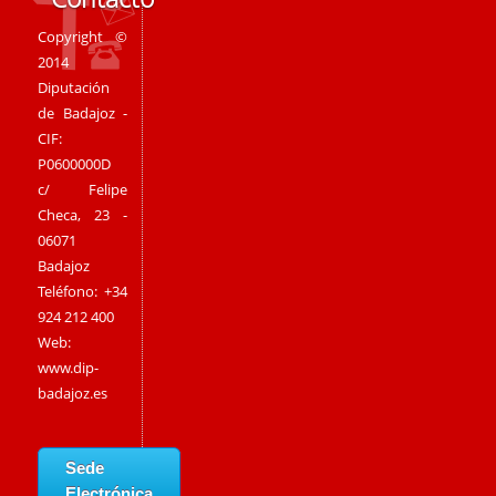
Copyright ©
2014
Diputación
de Badajoz -
CIF:
P0600000D
c/ Felipe
Checa, 23 -
06071
Badajoz
Teléfono: +34
924 212 400
Web:
www.dip-
badajoz.es
Sede
Electrónica