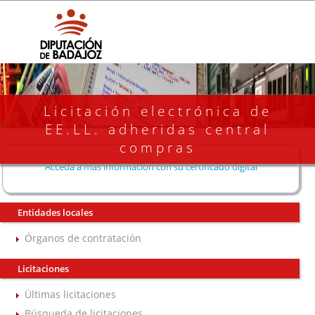
Licitación electrónica de
EE.LL. adheridas central
compras
Acceda a más información con su certificado digital
Entidades locales
Órganos de contratación
Licitaciones
Últimas licitaciones
Búsqueda de licitaciones