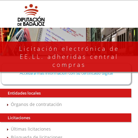
Licitación electrónica de
EE.LL. adheridas central
compras
Acceda a más información con su certificado digital
Entidades locales
Órganos de contratación
Licitaciones
Últimas licitaciones
Búsqueda de licitaciones