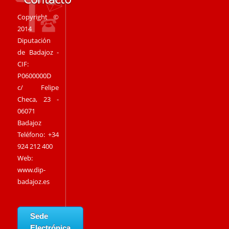
Copyright ©
2014
Diputación
de Badajoz -
CIF:
P0600000D
c/ Felipe
Checa, 23 -
06071
Badajoz
Teléfono: +34
924 212 400
Web:
www.dip-
badajoz.es
Sede
Electrónica