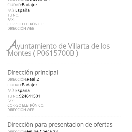
Badajoz
CIUDAD:
España
PAÍS:
TLFNO:
FAX:
CORREO ELETRÓNICO:
DIRECCIÓN WEB:
A
yuntamiento de Villarta de los
Montes ( P0615700B )
Dirección principal
Real 2
DIRECCIÓN:
Badajoz
CIUDAD:
España
PAÍS:
924641501
TLFNO:
FAX:
CORREO ELETRÓNICO:
DIRECCIÓN WEB:
Dirección para presentacion de ofertas
Felipe Checa 23
DIRECCIÓN: