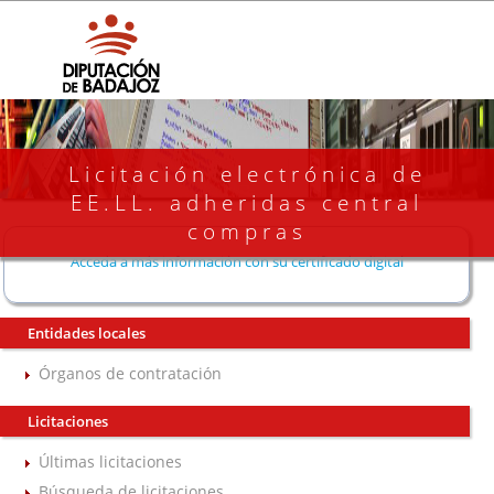
Licitación electrónica de
EE.LL. adheridas central
compras
Acceda a más información con su certificado digital
Entidades locales
Órganos de contratación
Licitaciones
Últimas licitaciones
Búsqueda de licitaciones