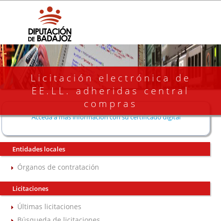
Licitación electrónica de
EE.LL. adheridas central
compras
Acceda a más información con su certificado digital
Entidades locales
Órganos de contratación
Licitaciones
Últimas licitaciones
Búsqueda de licitaciones