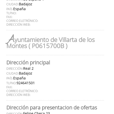
Badajoz
CIUDAD:
España
PAÍS:
TLFNO:
FAX:
CORREO ELETRÓNICO:
DIRECCIÓN WEB:
A
yuntamiento de Villarta de los
Montes ( P0615700B )
Dirección principal
Real 2
DIRECCIÓN:
Badajoz
CIUDAD:
España
PAÍS:
924641501
TLFNO:
FAX:
CORREO ELETRÓNICO:
DIRECCIÓN WEB:
Dirección para presentacion de ofertas
Felipe Checa 23
DIRECCIÓN: