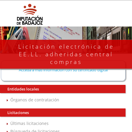
Licitación electrónica de
EE.LL. adheridas central
compras
Acceda a más información con su certificado digital
Entidades locales
Órganos de contratación
Licitaciones
Últimas licitaciones
Búsqueda de licitaciones