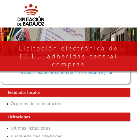
Licitación electrónica de
EE.LL. adheridas central
compras
Acceda a más información con su certificado digital
Entidades locales
Órganos de contratación
Licitaciones
Últimas licitaciones
Búsqueda de licitaciones