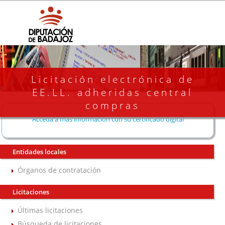
Licitación electrónica de
EE.LL. adheridas central
compras
Acceda a más información con su certificado digital
Entidades locales
Órganos de contratación
Licitaciones
Últimas licitaciones
Búsqueda de licitaciones