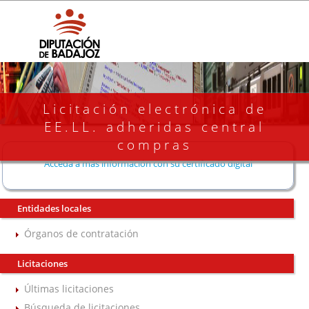
Licitación electrónica de
EE.LL. adheridas central
compras
Acceda a más información con su certificado digital
Entidades locales
Órganos de contratación
Licitaciones
Últimas licitaciones
Búsqueda de licitaciones