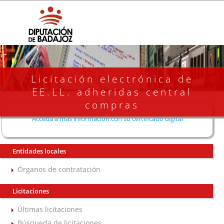
Licitación electrónica de
EE.LL. adheridas central
compras
Acceda a más información con su certificado digital
Entidades locales
Órganos de contratación
Licitaciones
Últimas licitaciones
Búsqueda de licitaciones