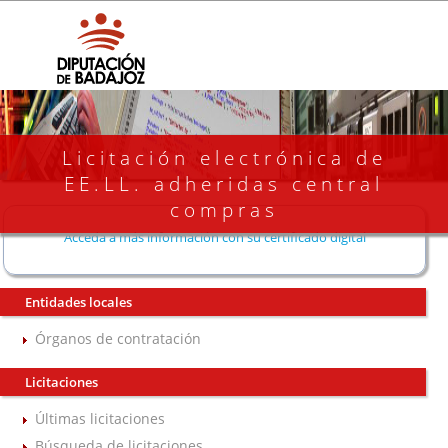
Licitación electrónica de
EE.LL. adheridas central
compras
Acceda a más información con su certificado digital
Entidades locales
Órganos de contratación
Licitaciones
Últimas licitaciones
Búsqueda de licitaciones