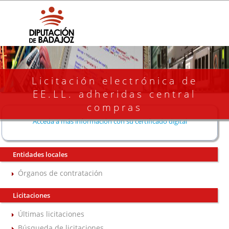
Licitación electrónica de
EE.LL. adheridas central
compras
Acceda a más información con su certificado digital
Entidades locales
Órganos de contratación
Licitaciones
Últimas licitaciones
Búsqueda de licitaciones