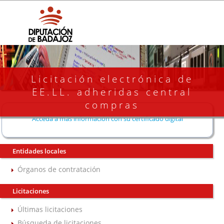
Licitación electrónica de
EE.LL. adheridas central
compras
Acceda a más información con su certificado digital
Entidades locales
Órganos de contratación
Licitaciones
Últimas licitaciones
Búsqueda de licitaciones