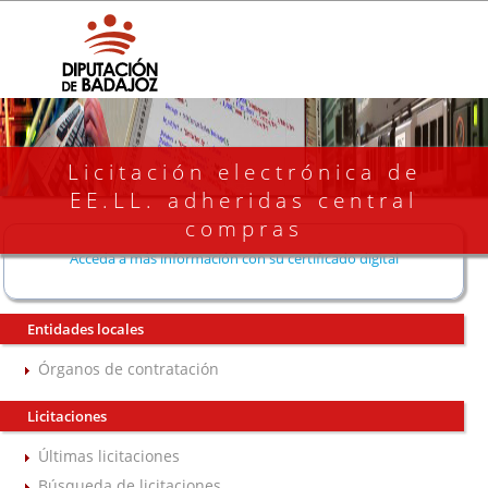
Licitación electrónica de
EE.LL. adheridas central
compras
Acceda a más información con su certificado digital
Entidades locales
Órganos de contratación
Licitaciones
Últimas licitaciones
Búsqueda de licitaciones