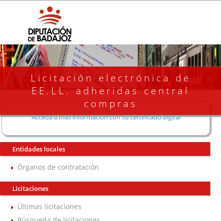
Licitación electrónica de
EE.LL. adheridas central
compras
Acceda a más información con su certificado digital
Entidades locales
Órganos de contratación
Licitaciones
Últimas licitaciones
Búsqueda de licitaciones