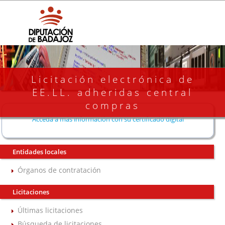
Licitación electrónica de
EE.LL. adheridas central
compras
Acceda a más información con su certificado digital
Entidades locales
Órganos de contratación
Licitaciones
Últimas licitaciones
Búsqueda de licitaciones