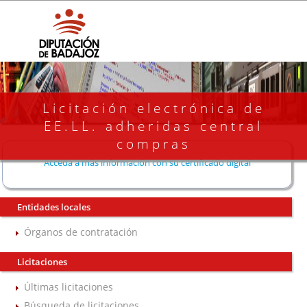
Licitación electrónica de
EE.LL. adheridas central
compras
Acceda a más información con su certificado digital
Entidades locales
Órganos de contratación
Licitaciones
Últimas licitaciones
Búsqueda de licitaciones