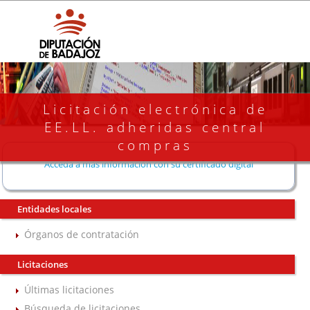
Licitación electrónica de
EE.LL. adheridas central
compras
Acceda a más información con su certificado digital
Entidades locales
Órganos de contratación
Licitaciones
Últimas licitaciones
Búsqueda de licitaciones