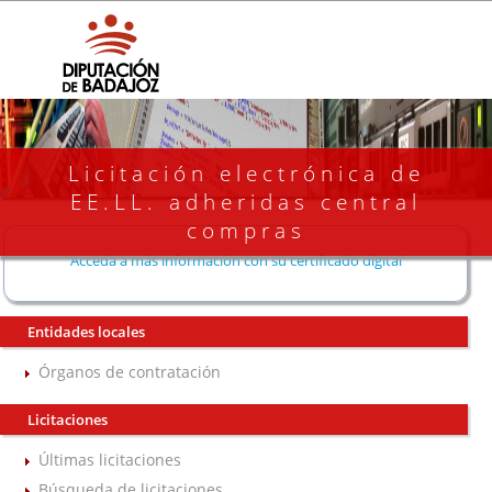
Licitación electrónica de
EE.LL. adheridas central
compras
Acceda a más información con su certificado digital
Entidades locales
Órganos de contratación
Licitaciones
Últimas licitaciones
Búsqueda de licitaciones