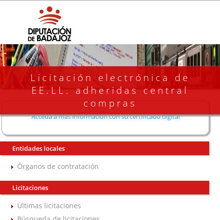
Licitación electrónica de
EE.LL. adheridas central
compras
Acceda a más información con su certificado digital
Entidades locales
Órganos de contratación
Licitaciones
Últimas licitaciones
Búsqueda de licitaciones