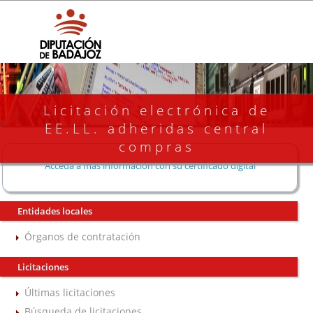
Licitación electrónica de
EE.LL. adheridas central
compras
Acceda a más información con su certificado digital
Entidades locales
Órganos de contratación
Licitaciones
Últimas licitaciones
Búsqueda de licitaciones