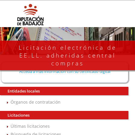
Licitación electrónica de
EE.LL. adheridas central
compras
Acceda a más información con su certificado digital
Entidades locales
Órganos de contratación
Licitaciones
Últimas licitaciones
Búsqueda de licitaciones