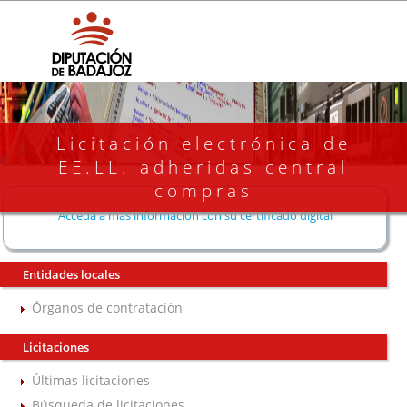
Licitación electrónica de
EE.LL. adheridas central
compras
Acceda a más información con su certificado digital
Entidades locales
Órganos de contratación
Licitaciones
Últimas licitaciones
Búsqueda de licitaciones