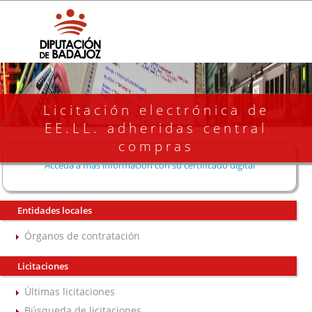
Licitación electrónica de
EE.LL. adheridas central
compras
Acceda a más información con su certificado digital
Entidades locales
Órganos de contratación
Licitaciones
Últimas licitaciones
Búsqueda de licitaciones