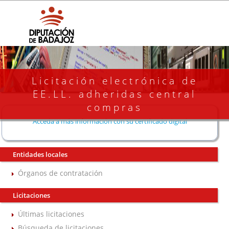
Licitación electrónica de
EE.LL. adheridas central
compras
Acceda a más información con su certificado digital
Entidades locales
Órganos de contratación
Licitaciones
Últimas licitaciones
Búsqueda de licitaciones