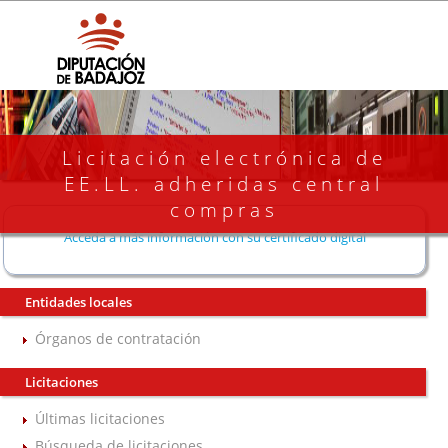
Licitación electrónica de
EE.LL. adheridas central
compras
Acceda a más información con su certificado digital
Entidades locales
Órganos de contratación
Licitaciones
Últimas licitaciones
Búsqueda de licitaciones