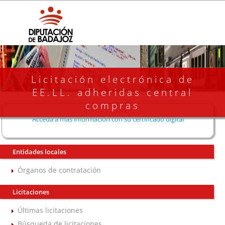
Licitación electrónica de
EE.LL. adheridas central
compras
Acceda a más información con su certificado digital
Entidades locales
Órganos de contratación
Licitaciones
Últimas licitaciones
Búsqueda de licitaciones