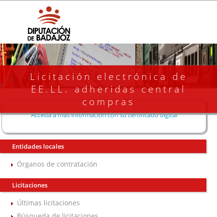
Licitación electrónica de
EE.LL. adheridas central
compras
Acceda a más información con su certificado digital
Entidades locales
Órganos de contratación
Licitaciones
Últimas licitaciones
Búsqueda de licitaciones