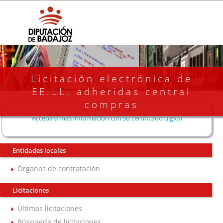
Licitación electrónica de
EE.LL. adheridas central
compras
Acceda a más información con su certificado digital
Entidades locales
Órganos de contratación
Licitaciones
Últimas licitaciones
Búsqueda de licitaciones