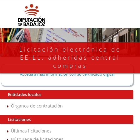
Licitación electrónica de
EE.LL. adheridas central
compras
Acceda a más información con su certificado digital
Entidades locales
Órganos de contratación
Licitaciones
Últimas licitaciones
Búsqueda de licitaciones