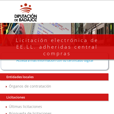
Licitación electrónica de
EE.LL. adheridas central
compras
Acceda a más información con su certificado digital
Entidades locales
Órganos de contratación
Licitaciones
Últimas licitaciones
Búsqueda de licitaciones