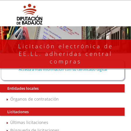
Licitación electrónica de
EE.LL. adheridas central
compras
Acceda a más información con su certificado digital
Entidades locales
Órganos de contratación
Licitaciones
Últimas licitaciones
Búsqueda de licitaciones