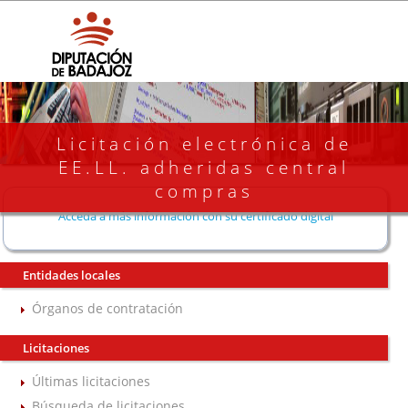
Licitación electrónica de
EE.LL. adheridas central
compras
Acceda a más información con su certificado digital
Entidades locales
Órganos de contratación
Licitaciones
Últimas licitaciones
Búsqueda de licitaciones