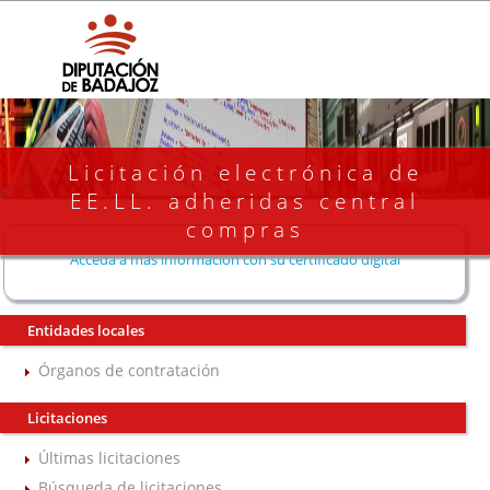
Licitación electrónica de
EE.LL. adheridas central
compras
Acceda a más información con su certificado digital
Entidades locales
Órganos de contratación
Licitaciones
Últimas licitaciones
Búsqueda de licitaciones