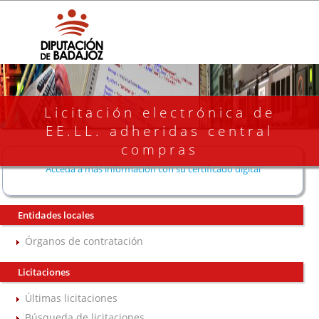
Licitación electrónica de
EE.LL. adheridas central
compras
Acceda a más información con su certificado digital
Entidades locales
Órganos de contratación
Licitaciones
Últimas licitaciones
Búsqueda de licitaciones