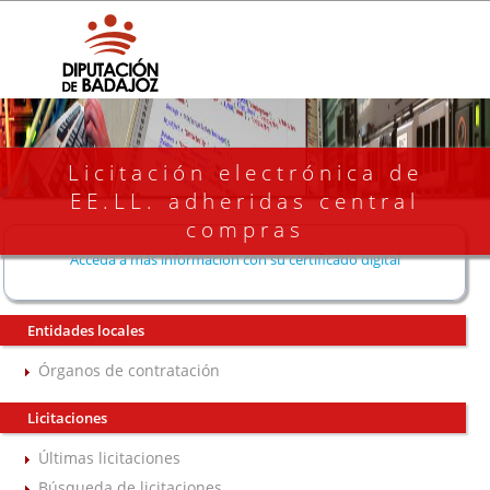
Licitación electrónica de
EE.LL. adheridas central
compras
Acceda a más información con su certificado digital
Entidades locales
Órganos de contratación
Licitaciones
Últimas licitaciones
Búsqueda de licitaciones