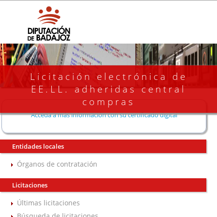
Licitación electrónica de
EE.LL. adheridas central
compras
Acceda a más información con su certificado digital
Entidades locales
Órganos de contratación
Licitaciones
Últimas licitaciones
Búsqueda de licitaciones