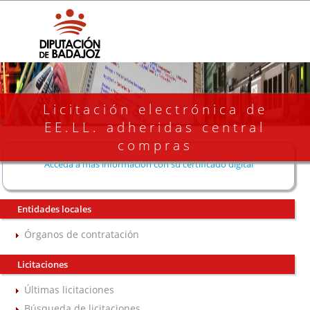
Licitación electrónica de
EE.LL. adheridas central
compras
Acceda a más información con su certificado digital
Entidades locales
Órganos de contratación
Licitaciones
Últimas licitaciones
Búsqueda de licitaciones