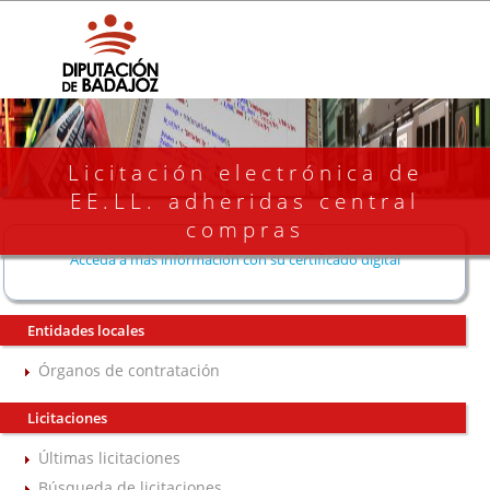
Licitación electrónica de
EE.LL. adheridas central
compras
Acceda a más información con su certificado digital
Entidades locales
Órganos de contratación
Licitaciones
Últimas licitaciones
Búsqueda de licitaciones