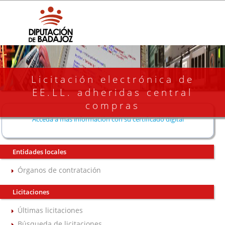
Licitación electrónica de
EE.LL. adheridas central
compras
Acceda a más información con su certificado digital
Entidades locales
Órganos de contratación
Licitaciones
Últimas licitaciones
Búsqueda de licitaciones