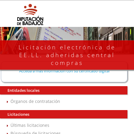
Licitación electrónica de
EE.LL. adheridas central
compras
Acceda a más información con su certificado digital
Entidades locales
Órganos de contratación
Licitaciones
Últimas licitaciones
Búsqueda de licitaciones