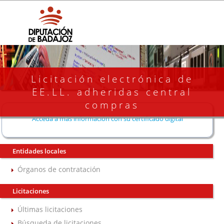
Licitación electrónica de
EE.LL. adheridas central
compras
Acceda a más información con su certificado digital
Entidades locales
Órganos de contratación
Licitaciones
Últimas licitaciones
Búsqueda de licitaciones