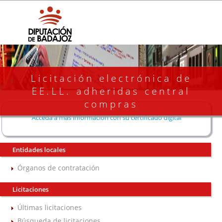
Licitación electrónica de
EE.LL. adheridas central
compras
Acceda a más información con su certificado digital
Entidades locales
Órganos de contratación
Licitaciones
Últimas licitaciones
Búsqueda de licitaciones