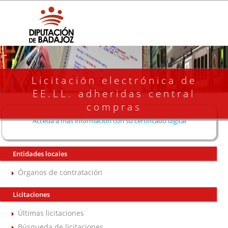
Licitación electrónica de
EE.LL. adheridas central
compras
Acceda a más información con su certificado digital
Entidades locales
Órganos de contratación
Licitaciones
Últimas licitaciones
Búsqueda de licitaciones