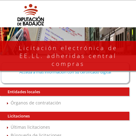
Licitación electrónica de
EE.LL. adheridas central
compras
Acceda a más información con su certificado digital
Entidades locales
Órganos de contratación
Licitaciones
Últimas licitaciones
Búsqueda de licitaciones