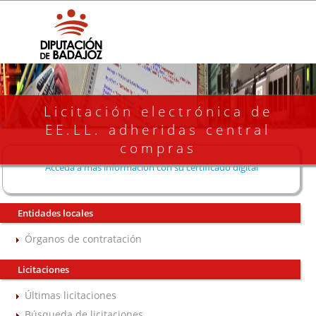
Licitación electrónica de
EE.LL. adheridas central
compras
Acceda a más información con su certificado digital
Entidades locales
Órganos de contratación
Licitaciones
Últimas licitaciones
Búsqueda de licitaciones