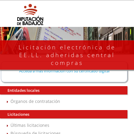
Licitación electrónica de
EE.LL. adheridas central
compras
Acceda a más información con su certificado digital
Entidades locales
Órganos de contratación
Licitaciones
Últimas licitaciones
Búsqueda de licitaciones