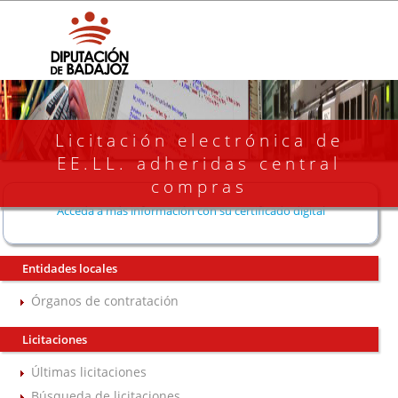
Licitación electrónica de
EE.LL. adheridas central
compras
Acceda a más información con su certificado digital
Entidades locales
Órganos de contratación
Licitaciones
Últimas licitaciones
Búsqueda de licitaciones